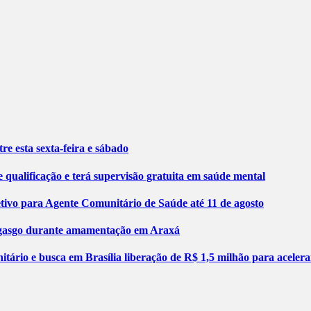
re esta sexta-feira e sábado
 qualificação e terá supervisão gratuita em saúde mental
etivo para Agente Comunitário de Saúde até 11 de agosto
engasgo durante amamentação em Araxá
tário e busca em Brasília liberação de R$ 1,5 milhão para aceler