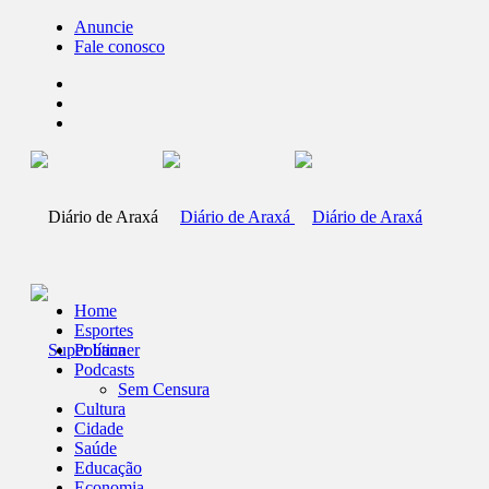
Anuncie
Fale conosco
Home
Esportes
Política
Podcasts
Sem Censura
Cultura
Cidade
Saúde
Educação
Economia