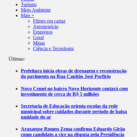
Turismo
Meio Ambiente
Mais +
Filmes em cartaz
Agronegócio
Empregos
Geral
Minas
Ciência e Tecnologia
Últimas:
Prefeitura inicia obras de drenagem e reconstrução
do pavimento na Rua Capitão José Porfírio
Novo Cemei no bairro Novo Horizonte contará com
investimento de cerca de R$ 5 milhões
Secretaria de Educação orienta escolas da rede
municipal sobre cuidados durante período de baixa
umidade do ar
Araxaense Romeu Zema confirma Eduardo Girão
como candidato a vice na disputa pela Presidência