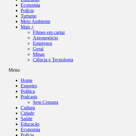
Economia
Polícia
Turismo
Meio Ambiente
Mais +
Filmes em cartaz
Agronegócio
Empregos
Geral
Minas
Ciência e Tecnologia
Menu
Home
Esportes
Política
Podcasts
Sem Censura
Cultura
Cidade
Saúde
Educação
Economia
Polícia