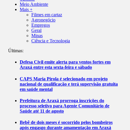
Meio Ambiente
Mais +
Filmes em cartaz
Agronegócio
Empregos
Geral
Minas
Ciência e Tecnologia
Últimas:
Defesa Civil emite alerta para ventos fortes em
Araxá entre esta sexta-feira e sábado
CAPS Maria Pirola é selecionado em projeto
nacional de qualificação e terá supervisão gratuita
em saúde mental
Prefeitura de Araxá prorroga inscrições do
processo seletivo para Agente Comunitário de
Saúde até 11 de agosto
Bebê de dois meses é socorrido pelos bombeiros
após engasgo durante amamentação em Araxá