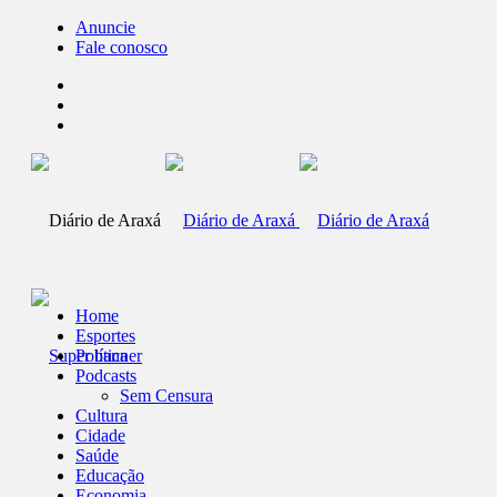
Anuncie
Fale conosco
Home
Esportes
Política
Podcasts
Sem Censura
Cultura
Cidade
Saúde
Educação
Economia