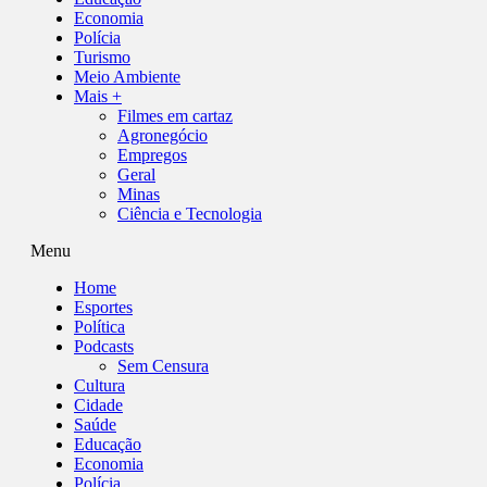
Economia
Polícia
Turismo
Meio Ambiente
Mais +
Filmes em cartaz
Agronegócio
Empregos
Geral
Minas
Ciência e Tecnologia
Menu
Home
Esportes
Política
Podcasts
Sem Censura
Cultura
Cidade
Saúde
Educação
Economia
Polícia