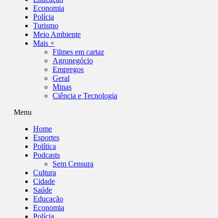
Economia
Polícia
Turismo
Meio Ambiente
Mais +
Filmes em cartaz
Agronegócio
Empregos
Geral
Minas
Ciência e Tecnologia
Menu
Home
Esportes
Política
Podcasts
Sem Censura
Cultura
Cidade
Saúde
Educação
Economia
Polícia