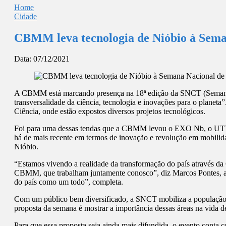
Home
Cidade
CBMM leva tecnologia de Nióbio à Seman
Data:
07/12/2021
A CBMM está marcando presença na 18ª edição da SNCT (Semana Na
transversalidade da ciência, tecnologia e inovações para o planeta”
Ciência, onde estão expostos diversos projetos tecnológicos.
Foi para uma dessas tendas que a CBMM levou o EXO Nb, o UTV de
há de mais recente em termos de inovação e revolução em mobilida
Nióbio.
“Estamos vivendo a realidade da transformação do país através da 
CBMM, que trabalham juntamente conosco”, diz Marcos Pontes, atua
do país como um todo”, completa.
Com um público bem diversificado, a SNCT mobiliza a população, e
proposta da semana é mostrar a importância dessas áreas na vida d
Para que essa proposta seja ainda mais difundida, o evento conta 