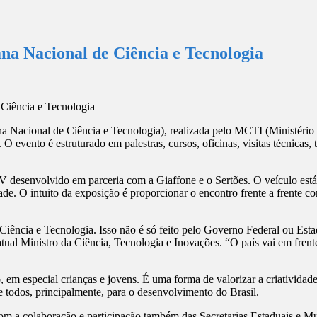
a Nacional de Ciência e Tecnologia
cional de Ciência e Tecnologia), realizada pelo MCTI (Ministério da
. O evento é estruturado em palestras, cursos, oficinas, visitas técnica
senvolvido em parceria com a Giaffone e o Sertões. O veículo está a
de. O intuito da exposição é proporcionar o encontro frente a frente 
Ciência e Tecnologia. Isso não é só feito pelo Governo Federal ou Est
l Ministro da Ciência, Tecnologia e Inovações. “O país vai em frente 
m especial crianças e jovens. É uma forma de valorizar a criatividade 
e todos, principalmente, para o desenvolvimento do Brasil.
com a colaboração e participação também das Secretarias Estaduais e Mu