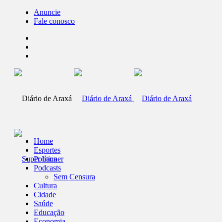
Anuncie
Fale conosco
Home
Esportes
Política
Podcasts
Sem Censura
Cultura
Cidade
Saúde
Educação
Economia