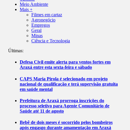
Meio Ambiente
Mais +
Filmes em cartaz
Agronegócio
Empregos
Geral
Minas
Ciência e Tecnologia
Últimas:
Defesa Civil emite alerta para ventos fortes em
Araxá entre esta sexta-feira e sábado
CAPS Maria Pirola é selecionado em projeto
nacional de qualificação e terá supervisão gratuita
em saúde mental
Prefeitura de Araxá prorroga inscrições do
processo seletivo para Agente Comunitário de
Saúde até 11 de agosto
Bebê de dois meses é socorrido pelos bombeiros
após engasgo durante amamentação em Araxá