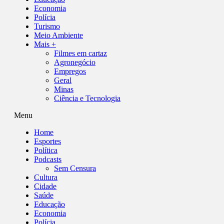
Economia
Polícia
Turismo
Meio Ambiente
Mais +
Filmes em cartaz
Agronegócio
Empregos
Geral
Minas
Ciência e Tecnologia
Menu
Home
Esportes
Política
Podcasts
Sem Censura
Cultura
Cidade
Saúde
Educação
Economia
Polícia