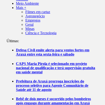
Meio Ambiente
Mais +
Filmes em cartaz
Agronegócio
Empregos
Geral
Minas
Ciência e Tecnologia
Últimas:
Defesa Civil emite alerta para ventos fortes em
Araxá entre esta sexta-feira e sábado
CAPS Maria Pirola é selecionado em projeto
nacional de qualificação e terá supervisão gratuita
em saúde mental
Prefeitura de Araxá prorroga inscrições do
processo seletivo para Agente Comunitário de
Saúde até 11 de agosto
Bebê de dois meses é socorrido pelos bombeiros
após engasgo durante amamentação em Araxá