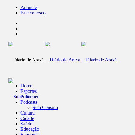
Anuncie
Fale conosco
Home
Esportes
Política
Podcasts
Sem Censura
Cultura
Cidade
Saúde
Educação
Economia