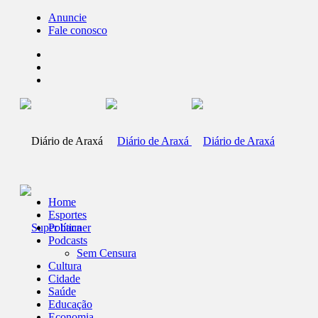
Anuncie
Fale conosco
Home
Esportes
Política
Podcasts
Sem Censura
Cultura
Cidade
Saúde
Educação
Economia