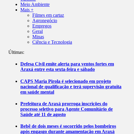
Meio Ambiente
Mais +
Filmes em cartaz
Agronegócio
Empregos
Geral
Minas
Ciência e Tecnologia
Últimas:
Defesa Civil emite alerta para ventos fortes em
Araxá entre esta sexta-feira e sábado
CAPS Maria Pirola é selecionado em projeto
nacional de qualificação e terá supervisão gratuita
em saúde mental
Prefeitura de Araxá prorroga inscrições do
processo seletivo para Agente Comunitário de
Saúde até 11 de agosto
Bebê de dois meses é socorrido pelos bombeiros
após engasgo durante amamentação em Araxá