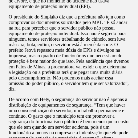
de árvore, e que no momento do acidente não usava
equipamento de proteção individual (EPI).
O presidente do Sinplalto diz que a prefeitura não tem como
comprovar os documentos solicitados pelo MPT. “É só andar
na rua para perceber que o servidor público não possui
equipamento de proteção individual. Isso não é segredo para
ninguém, temos servidores trabalhando de chinelo, sem luva,
máscara, bota, enfim, o servidor está à mercê da sorte. O
prefeito Jeová repassou meia dúzia de EPIs e divulgou na
imprensa, mas o quadro de funcionários que necessitam de
proteção é bem maior do que isso. Pela audiência que tivemos
em Patos de Minas, a procuradora vai exigir o que determina
a legislação ou a prefeitura terá que pegar uma multa diária
pelo descumprimento. Não podemos mais aceitar essa
omissão do poder público, o servidor tem que ser valorizado”,
diz.
De acordo com Hely, o segurança do servidor não é apenas a
distribuição de equipamentos de segurança. “Tem que haver
uma conscientização do servidor, um trabalho permanente e
contínuo. O gasto que o município tem em promover a
segurança do funcionalismo público é bem menor que o custo
que ele tem quando um servidor acidenta, pois é um
funcionário a menos na empresa e a indenização que ele pode