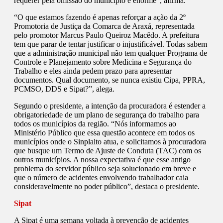
requerer pela omissão do município é enorme”, afirma.
“O que estamos fazendo é apenas reforçar a ação da 2º
Promotoria de Justiça da Comarca de Araxá, representada
pelo promotor Marcus Paulo Queiroz Macêdo. A prefeitura
tem que parar de tentar justificar o injustificável. Todas sabem
que a administração municipal não tem qualquer Programa de
Controle e Planejamento sobre Medicina e Segurança do
Trabalho e eles ainda pedem prazo para apresentar
documentos. Qual documento, se nunca existiu Cipa, PPRA,
PCMSO, DDS e Sipat?”, alega.
Segundo o presidente, a intenção da procuradora é estender a
obrigatoriedade de um plano de segurança do trabalho para
todos os municípios da região. “Nós informamos ao
Ministério Público que essa questão acontece em todos os
municípios onde o Sinplalto atua, e solicitamos à procuradora
que busque um Termo de Ajuste de Conduta (TAC) com os
outros municípios. A nossa expectativa é que esse antigo
problema do servidor público seja solucionado em breve e
que o número de acidentes envolvendo trabalhador caia
consideravelmente no poder público”, destaca o presidente.
Sipat
A Sipat é uma semana voltada à prevenção de acidentes