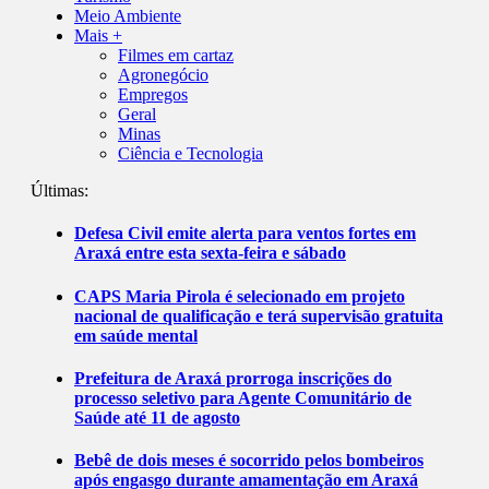
Meio Ambiente
Mais +
Filmes em cartaz
Agronegócio
Empregos
Geral
Minas
Ciência e Tecnologia
Últimas:
Defesa Civil emite alerta para ventos fortes em
Araxá entre esta sexta-feira e sábado
CAPS Maria Pirola é selecionado em projeto
nacional de qualificação e terá supervisão gratuita
em saúde mental
Prefeitura de Araxá prorroga inscrições do
processo seletivo para Agente Comunitário de
Saúde até 11 de agosto
Bebê de dois meses é socorrido pelos bombeiros
após engasgo durante amamentação em Araxá