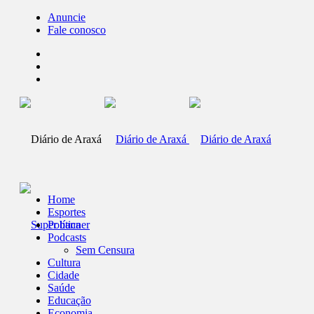
Anuncie
Fale conosco
Home
Esportes
Política
Podcasts
Sem Censura
Cultura
Cidade
Saúde
Educação
Economia