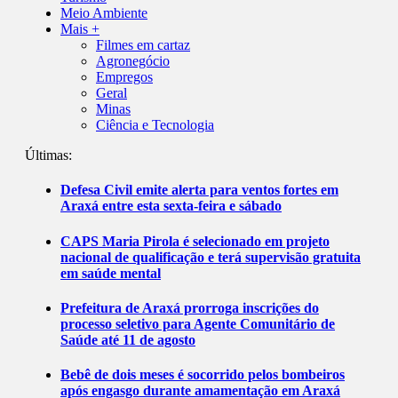
Meio Ambiente
Mais +
Filmes em cartaz
Agronegócio
Empregos
Geral
Minas
Ciência e Tecnologia
Últimas:
Defesa Civil emite alerta para ventos fortes em
Araxá entre esta sexta-feira e sábado
CAPS Maria Pirola é selecionado em projeto
nacional de qualificação e terá supervisão gratuita
em saúde mental
Prefeitura de Araxá prorroga inscrições do
processo seletivo para Agente Comunitário de
Saúde até 11 de agosto
Bebê de dois meses é socorrido pelos bombeiros
após engasgo durante amamentação em Araxá