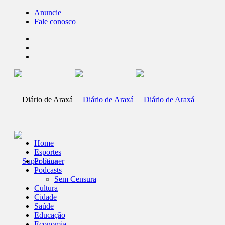
Anuncie
Fale conosco
Home
Esportes
Política
Podcasts
Sem Censura
Cultura
Cidade
Saúde
Educação
Economia