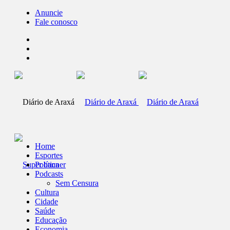
Anuncie
Fale conosco
Home
Esportes
Política
Podcasts
Sem Censura
Cultura
Cidade
Saúde
Educação
Economia