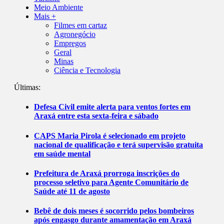
Meio Ambiente
Mais +
Filmes em cartaz
Agronegócio
Empregos
Geral
Minas
Ciência e Tecnologia
Últimas:
Defesa Civil emite alerta para ventos fortes em
Araxá entre esta sexta-feira e sábado
CAPS Maria Pirola é selecionado em projeto
nacional de qualificação e terá supervisão gratuita
em saúde mental
Prefeitura de Araxá prorroga inscrições do
processo seletivo para Agente Comunitário de
Saúde até 11 de agosto
Bebê de dois meses é socorrido pelos bombeiros
após engasgo durante amamentação em Araxá