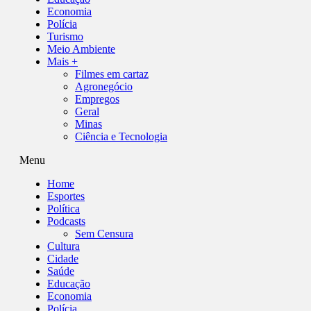
Economia
Polícia
Turismo
Meio Ambiente
Mais +
Filmes em cartaz
Agronegócio
Empregos
Geral
Minas
Ciência e Tecnologia
Menu
Home
Esportes
Política
Podcasts
Sem Censura
Cultura
Cidade
Saúde
Educação
Economia
Polícia