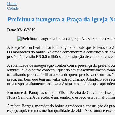
Home
Cidade
Prefeitura inaugura a Praça da Igreja N
Data:
03/10/2019
A Praça Wilton Leal Júnior foi inaugurada nesta quarta-feira, dia
Os moradores do bairro Alvorada comemoram a construção da nova 
gestão já investiu R$ 6,6 milhões na construção de cinco praças e r
A solenidade de inauguração contou com a presença do prefeito Ara
lembrou que o bairro começou quando em sua administração foram 
trabalhando poderia facilitar a vida de quem precisava de um lar. 
praça, um bem que tem um valor extraordinário. Agradeço aos secr
uma resposta altamente positiva a Araxá, essa cidade que aprendeu
Em nome da Paróquia, o Padre Eliseu Pereira de Carvalho disse que
Nossa Senhora Aparecida, é um ganho, o espaço estava mal utilizad
Amilton Borges, morador do bairro agradeceu a construção da praça
espaço aqui, teremos melhor qualidade de vida. A estrutura é excel