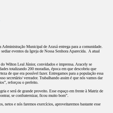
a
ue a Administração Municipal de Araxá entrega para a comunidade.
sediar eventos da Igreja de Nossa Senhora Aparecida. A atual
s do Wilton Leal Júnior, convidados e imprensa. Aracely se
dades totalizando 200 moradias, época em que descobriu que
rteza de que era possível fazer. Entregamos para a população essa
sso secretário/ vereador. Trabalhando assim é que nós vamos dar
s”, reforçou o prefeito.
ria e será de grande proveito. Esse espaço em frente à Matriz de
ntrar, se confraternizar, ficou muito bom”.
s, netos e nós faremos exercícios, aproveitaremos bastante esse