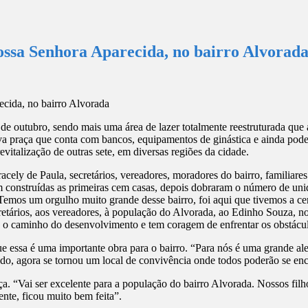
ossa Senhora Aparecida, no bairro Alvorad
 2 de outubro, sendo mais uma área de lazer totalmente reestruturada q
praça que conta com bancos, equipamentos de ginástica e ainda pode 
evitalização de outras sete, em diversas regiões da cidade.
cely de Paula, secretários, vereadores, moradores do bairro, familiare
construídas as primeiras cem casas, depois dobraram o número de uni
“Temos um orgulho muito grande desse bairro, foi aqui que tivemos a ce
etários, aos vereadores, à população do Alvorada, ao Edinho Souza, no
 o caminho do desenvolvimento e tem coragem de enfrentar os obstáculo
 essa é uma importante obra para o bairro. “Para nós é uma grande aleg
o, agora se tornou um local de convivência onde todos poderão se enco
. “Vai ser excelente para a população do bairro Alvorada. Nossos filho
ente, ficou muito bem feita”.