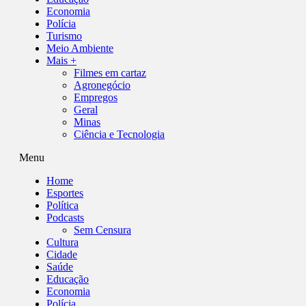
Economia
Polícia
Turismo
Meio Ambiente
Mais +
Filmes em cartaz
Agronegócio
Empregos
Geral
Minas
Ciência e Tecnologia
Menu
Home
Esportes
Política
Podcasts
Sem Censura
Cultura
Cidade
Saúde
Educação
Economia
Polícia