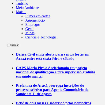
Turismo
Meio Ambiente
Mais +
Filmes em cartaz
Agronegócio
Empregos
Geral
Minas
Ciência e Tecnologia
Últimas:
Defesa Civil emite alerta para ventos fortes em
Araxá entre esta sexta-feira e sábado
CAPS Maria Pirola é selecionado em projeto
nacional de qualificação e terá supervisão gratuita
em saúde mental
Prefeitura de Araxá prorroga inscrições do
processo seletivo para Agente Comunitário de
Saúde até 11 de agosto
Bebê de dois meses é socorrido pelos bombeiros