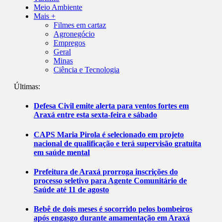
Meio Ambiente
Mais +
Filmes em cartaz
Agronegócio
Empregos
Geral
Minas
Ciência e Tecnologia
Últimas:
Defesa Civil emite alerta para ventos fortes em
Araxá entre esta sexta-feira e sábado
CAPS Maria Pirola é selecionado em projeto
nacional de qualificação e terá supervisão gratuita
em saúde mental
Prefeitura de Araxá prorroga inscrições do
processo seletivo para Agente Comunitário de
Saúde até 11 de agosto
Bebê de dois meses é socorrido pelos bombeiros
após engasgo durante amamentação em Araxá