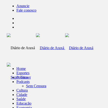
Anuncie
Fale conosco
Home
Esportes
Política
Podcasts
Sem Censura
Cultura
Cidade
Saúde
Educação
Economia