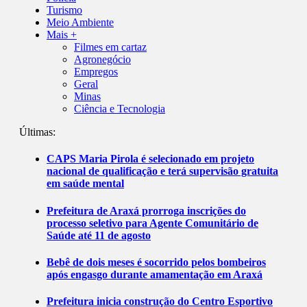
Turismo
Meio Ambiente
Mais +
Filmes em cartaz
Agronegócio
Empregos
Geral
Minas
Ciência e Tecnologia
Últimas:
CAPS Maria Pirola é selecionado em projeto
nacional de qualificação e terá supervisão gratuita
em saúde mental
Prefeitura de Araxá prorroga inscrições do
processo seletivo para Agente Comunitário de
Saúde até 11 de agosto
Bebê de dois meses é socorrido pelos bombeiros
após engasgo durante amamentação em Araxá
Prefeitura inicia construção do Centro Esportivo