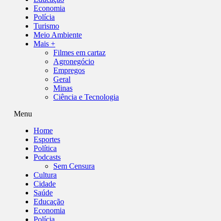
Economia
Polícia
Turismo
Meio Ambiente
Mais +
Filmes em cartaz
Agronegócio
Empregos
Geral
Minas
Ciência e Tecnologia
Menu
Home
Esportes
Política
Podcasts
Sem Censura
Cultura
Cidade
Saúde
Educação
Economia
Polícia