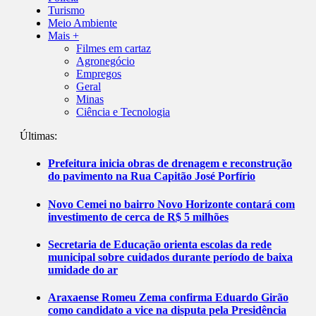
Turismo
Meio Ambiente
Mais +
Filmes em cartaz
Agronegócio
Empregos
Geral
Minas
Ciência e Tecnologia
Últimas:
Prefeitura inicia obras de drenagem e reconstrução
do pavimento na Rua Capitão José Porfírio
Novo Cemei no bairro Novo Horizonte contará com
investimento de cerca de R$ 5 milhões
Secretaria de Educação orienta escolas da rede
municipal sobre cuidados durante período de baixa
umidade do ar
Araxaense Romeu Zema confirma Eduardo Girão
como candidato a vice na disputa pela Presidência