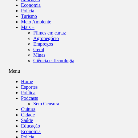
Economia
Polícia
Turismo
Meio Ambiente
Mais +
Filmes em cartaz
Agronegócio
Empregos
Geral
Minas
Ciência e Tecnologia
Menu
Home
Esportes
Política
Podcasts
Sem Censura
Cultura
Cidade
Saúde
Educação
Economia
Polícia