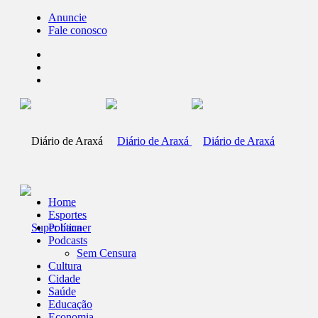
Anuncie
Fale conosco
Home
Esportes
Política
Podcasts
Sem Censura
Cultura
Cidade
Saúde
Educação
Economia