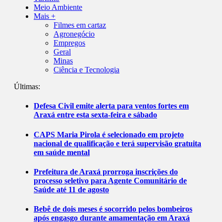
Meio Ambiente
Mais +
Filmes em cartaz
Agronegócio
Empregos
Geral
Minas
Ciência e Tecnologia
Últimas:
Defesa Civil emite alerta para ventos fortes em
Araxá entre esta sexta-feira e sábado
CAPS Maria Pirola é selecionado em projeto
nacional de qualificação e terá supervisão gratuita
em saúde mental
Prefeitura de Araxá prorroga inscrições do
processo seletivo para Agente Comunitário de
Saúde até 11 de agosto
Bebê de dois meses é socorrido pelos bombeiros
após engasgo durante amamentação em Araxá