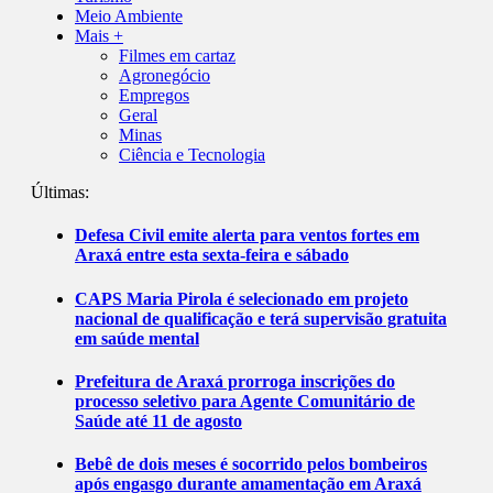
Meio Ambiente
Mais +
Filmes em cartaz
Agronegócio
Empregos
Geral
Minas
Ciência e Tecnologia
Últimas:
Defesa Civil emite alerta para ventos fortes em
Araxá entre esta sexta-feira e sábado
CAPS Maria Pirola é selecionado em projeto
nacional de qualificação e terá supervisão gratuita
em saúde mental
Prefeitura de Araxá prorroga inscrições do
processo seletivo para Agente Comunitário de
Saúde até 11 de agosto
Bebê de dois meses é socorrido pelos bombeiros
após engasgo durante amamentação em Araxá