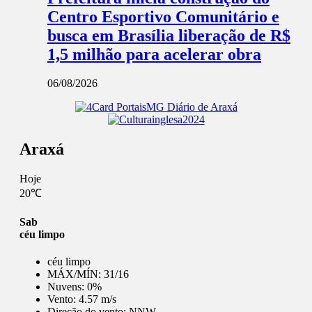
Centro Esportivo Comunitário e
busca em Brasília liberação de R$
1,5 milhão para acelerar obra
06/08/2026
Araxá
Hoje
20℃
Sab
céu limpo
céu limpo
MÁX/MÍN:
31/16
Nuvens:
0%
Vento:
4.57 m/s
Direção do vento:
NNW