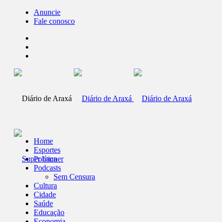
Anuncie
Fale conosco
Home
Esportes
Política
Podcasts
Sem Censura
Cultura
Cidade
Saúde
Educação
Economia