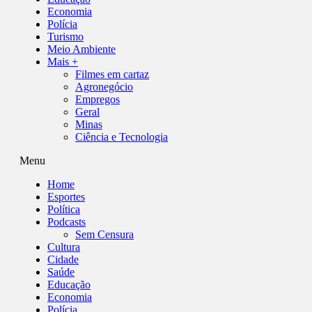
Economia
Polícia
Turismo
Meio Ambiente
Mais +
Filmes em cartaz
Agronegócio
Empregos
Geral
Minas
Ciência e Tecnologia
Menu
Home
Esportes
Política
Podcasts
Sem Censura
Cultura
Cidade
Saúde
Educação
Economia
Polícia