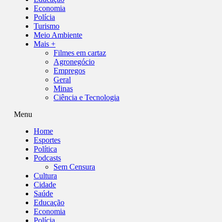
Economia
Polícia
Turismo
Meio Ambiente
Mais +
Filmes em cartaz
Agronegócio
Empregos
Geral
Minas
Ciência e Tecnologia
Menu
Home
Esportes
Política
Podcasts
Sem Censura
Cultura
Cidade
Saúde
Educação
Economia
Polícia