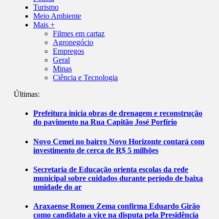
Turismo
Meio Ambiente
Mais +
Filmes em cartaz
Agronegócio
Empregos
Geral
Minas
Ciência e Tecnologia
Últimas:
Prefeitura inicia obras de drenagem e reconstrução
do pavimento na Rua Capitão José Porfírio
Novo Cemei no bairro Novo Horizonte contará com
investimento de cerca de R$ 5 milhões
Secretaria de Educação orienta escolas da rede
municipal sobre cuidados durante período de baixa
umidade do ar
Araxaense Romeu Zema confirma Eduardo Girão
como candidato a vice na disputa pela Presidência