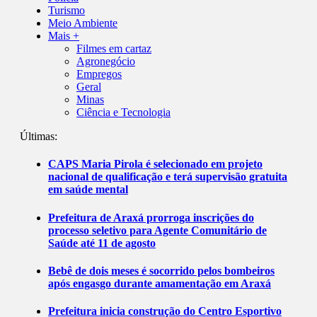
Turismo
Meio Ambiente
Mais +
Filmes em cartaz
Agronegócio
Empregos
Geral
Minas
Ciência e Tecnologia
Últimas:
CAPS Maria Pirola é selecionado em projeto
nacional de qualificação e terá supervisão gratuita
em saúde mental
Prefeitura de Araxá prorroga inscrições do
processo seletivo para Agente Comunitário de
Saúde até 11 de agosto
Bebê de dois meses é socorrido pelos bombeiros
após engasgo durante amamentação em Araxá
Prefeitura inicia construção do Centro Esportivo