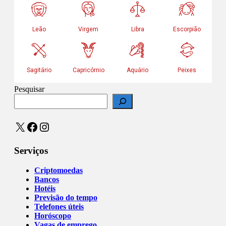
Pesquisar
X
Facebook
Instagram
Serviços
Criptomoedas
Bancos
Hotéis
Previsão do tempo
Telefones úteis
Horóscopo
Vagas de emprego