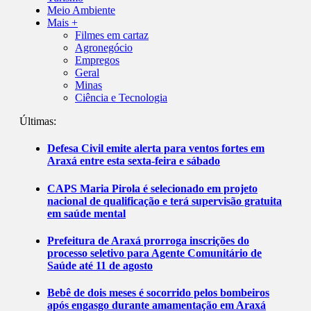
Meio Ambiente
Mais +
Filmes em cartaz
Agronegócio
Empregos
Geral
Minas
Ciência e Tecnologia
Últimas:
Defesa Civil emite alerta para ventos fortes em
Araxá entre esta sexta-feira e sábado
CAPS Maria Pirola é selecionado em projeto
nacional de qualificação e terá supervisão gratuita
em saúde mental
Prefeitura de Araxá prorroga inscrições do
processo seletivo para Agente Comunitário de
Saúde até 11 de agosto
Bebê de dois meses é socorrido pelos bombeiros
após engasgo durante amamentação em Araxá