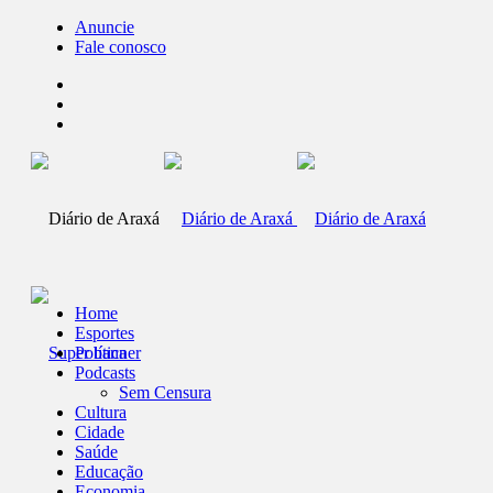
Anuncie
Fale conosco
Home
Esportes
Política
Podcasts
Sem Censura
Cultura
Cidade
Saúde
Educação
Economia