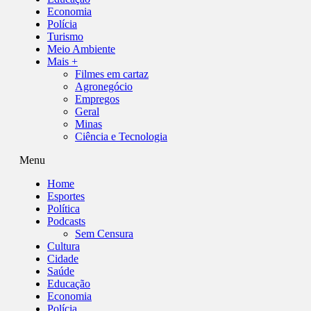
Economia
Polícia
Turismo
Meio Ambiente
Mais +
Filmes em cartaz
Agronegócio
Empregos
Geral
Minas
Ciência e Tecnologia
Menu
Home
Esportes
Política
Podcasts
Sem Censura
Cultura
Cidade
Saúde
Educação
Economia
Polícia