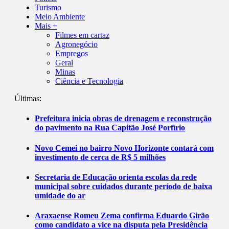
Turismo
Meio Ambiente
Mais +
Filmes em cartaz
Agronegócio
Empregos
Geral
Minas
Ciência e Tecnologia
Últimas:
Prefeitura inicia obras de drenagem e reconstrução
do pavimento na Rua Capitão José Porfírio
Novo Cemei no bairro Novo Horizonte contará com
investimento de cerca de R$ 5 milhões
Secretaria de Educação orienta escolas da rede
municipal sobre cuidados durante período de baixa
umidade do ar
Araxaense Romeu Zema confirma Eduardo Girão
como candidato a vice na disputa pela Presidência