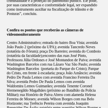
criminalidade e a proteção do patrimônio público. Ele pode,
por suas características e conformidade legal, ser expandido
como instrumento auxiliar na fiscalização de trânsito e de
Posturas”, concluiu.
Confira os pontos que receberão as câmeras de
videomonitoramento
Centro Administrativo; entrada do bairro Boa Vista; avenida
João Paulo 2 (próximo da UPA); avenida Tancredo Neves
(rotatória do Fórum); praça Do Barreiro; avenida do Comboio
(rotatória da faculdade);encontro das ruas José Pinto,
Professora Júlia Ordones e José Montandon de Paiva; avenida
Washington Barcelos com rua Lázaro Vaz São Paulo; avenida
Washington Barcelos (portaria do Parque do Cristo); Parque
do Cristo, em frente à escadaria; praça João Amâncio; avenida
Pedro De Paula Lemos com avenida Francino Ferreira Da
Silva; avenida Pedro De Paula Lemos com avenida
Waldomira Lemos Guimarães; avenida Tenente Coronel
Hermenegildo Magalhães (próximo ao Batalhão da Policia
Militar); rua Honório de Paiva Abreu com alameda Helena
Ferreira de Moraes; avenida Wilson Borges com rua Belo
Horizonte; rua Terêncio Pereira com avenida Joaquim
Benevides De Ávila; rotatória entre avenidas Wilson Borges e