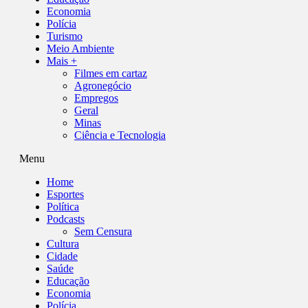
Economia
Polícia
Turismo
Meio Ambiente
Mais +
Filmes em cartaz
Agronegócio
Empregos
Geral
Minas
Ciência e Tecnologia
Menu
Home
Esportes
Política
Podcasts
Sem Censura
Cultura
Cidade
Saúde
Educação
Economia
Polícia