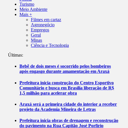
Turismo
Meio Ambiente
Mais +
Filmes em cartaz
Agronegócio
Empregos
Geral
Minas
Ciência e Tecnologia
Últimas:
Bebê de dois meses é socorrido pelos bombeiros
após engasgo durante amamentação em Araxá
Prefeitura inicia construção do Centro Esportivo
Comunitário e busca em Brasília liberação de R$
1,5 milhão para acelerar obra
Araxá será a primeira cidade do interior a receber
projeto da Academia Mineira de Letras
Prefeitura inicia obras de drenagem e reconstrução
do pavimento na Rua Capitão José Porfírio