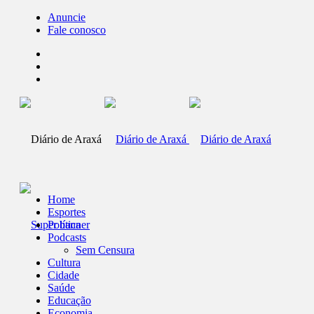
Anuncie
Fale conosco
Home
Esportes
Política
Podcasts
Sem Censura
Cultura
Cidade
Saúde
Educação
Economia