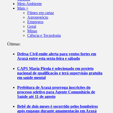
Meio Ambiente
Mais +
Filmes em cartaz
Agronegócio
Empregos
Geral
Minas
Ciência e Tecnologia
Últimas:
Defesa Civil emite alerta para ventos fortes em
Araxá entre esta sexta-feira e sábado
CAPS Maria Pirola é selecionado em projeto
nacional de qualificação e terá supervisão gratuita
em saúde mental
Prefeitura de Araxá prorroga inscrições do
processo seletivo para Agente Comunitário de
Saúde até 11 de agosto
Bebê de dois meses é socorrido pelos bombeiros
após engasgo durante amamentação em Araxá