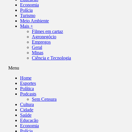
Economia
Polícia
Turismo
Meio Ambiente
Mais +
Filmes em cartaz
Agronegócio
Empregos
Geral
Minas
Ciência e Tecnologia
Menu
Home
Esportes
Política
Podcasts
Sem Censura
Cultura
Cidade
Saúde
Educação
Economia
Polícia