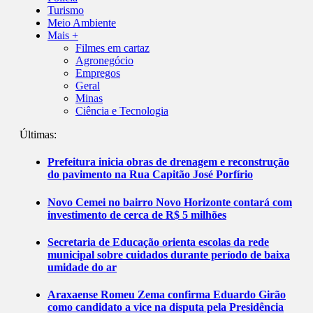
Turismo
Meio Ambiente
Mais +
Filmes em cartaz
Agronegócio
Empregos
Geral
Minas
Ciência e Tecnologia
Últimas:
Prefeitura inicia obras de drenagem e reconstrução
do pavimento na Rua Capitão José Porfírio
Novo Cemei no bairro Novo Horizonte contará com
investimento de cerca de R$ 5 milhões
Secretaria de Educação orienta escolas da rede
municipal sobre cuidados durante período de baixa
umidade do ar
Araxaense Romeu Zema confirma Eduardo Girão
como candidato a vice na disputa pela Presidência