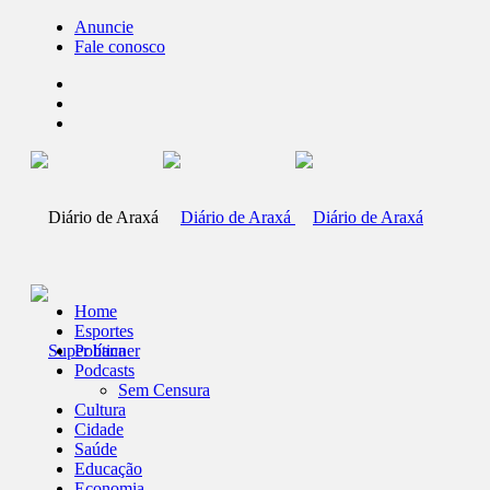
Anuncie
Fale conosco
Home
Esportes
Política
Podcasts
Sem Censura
Cultura
Cidade
Saúde
Educação
Economia