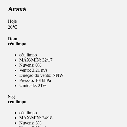
Araxá
Hoje
20℃
Dom
céu limpo
céu limpo
MÁX/MÍN:
32/17
Nuvens:
0%
Vento:
3.21 m/s
Direção do vento:
NNW
Pressão:
1016hPa
Umidade:
21%
Seg
céu limpo
céu limpo
MÁX/MÍN:
34/18
Nuvens:
3%