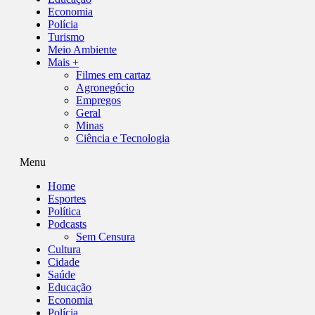
Economia
Polícia
Turismo
Meio Ambiente
Mais +
Filmes em cartaz
Agronegócio
Empregos
Geral
Minas
Ciência e Tecnologia
Menu
Home
Esportes
Política
Podcasts
Sem Censura
Cultura
Cidade
Saúde
Educação
Economia
Polícia