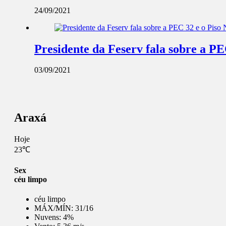
24/09/2021
Presidente da Feserv fala sobre a P
03/09/2021
Araxá
Hoje
23℃
Sex
céu limpo
céu limpo
MÁX/MÍN:
31/16
Nuvens:
4%