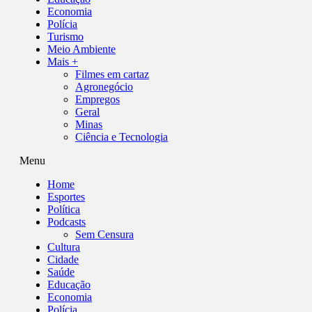
Economia
Polícia
Turismo
Meio Ambiente
Mais +
Filmes em cartaz
Agronegócio
Empregos
Geral
Minas
Ciência e Tecnologia
Menu
Home
Esportes
Política
Podcasts
Sem Censura
Cultura
Cidade
Saúde
Educação
Economia
Polícia