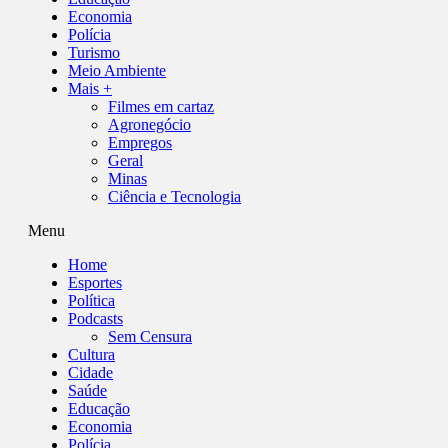
Economia
Polícia
Turismo
Meio Ambiente
Mais +
Filmes em cartaz
Agronegócio
Empregos
Geral
Minas
Ciência e Tecnologia
Menu
Home
Esportes
Política
Podcasts
Sem Censura
Cultura
Cidade
Saúde
Educação
Economia
Polícia