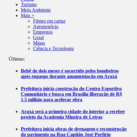
Turismo
Meio Ambiente
Mais +
Filmes em cartaz
Agronegócio
Empregos
Geral
Minas
Ciência e Tecnologia
Últimas:
Bebê de dois meses é socorrido pelos bombeiros
após engasgo durante amamentação em Araxá
Prefeitura inicia construção do Centro Esportivo
Comunitário e busca em Brasília liberação de R$
1,5 milhão para acelerar obra
Araxá será a primeira cidade do interior a receber
projeto da Academia Mineira de Letras
Prefeitura inicia obras de drenagem e reconstrução
do pavimento na Rua Capitão José Porfírio