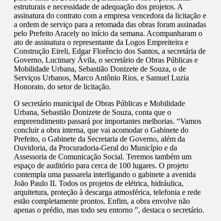
estruturais e necessidade de adequação dos projetos. A
assinatura do contrato com a empresa vencedora da licitação e
a ordem de serviço para a retomada das obras foram assinadas
pelo Prefeito Aracely no início da semana. Acompanharam o
ato de assinatura o representante da Logos Empreiteira e
Construção Eireli, Edgar Florêncio dos Santos, a secretária de
Governo, Lucimary Ávila, o secretário de Obras Públicas e
Mobilidade Urbana, Sebastião Donizete de Souza, o de
Serviços Urbanos, Marco Antônio Rios, e Samuel Luzia
Honorato, do setor de licitação.
O secretário municipal de Obras Públicas e Mobilidade
Urbana, Sebastião Donizete de Souza, conta que o
empreendimento passará por importantes melhorias. “Vamos
concluir a obra interna, que vai acomodar o Gabinete do
Prefeito, o Gabinete da Secretaria de Governo, além da
Ouvidoria, da Procuradoria-Geral do Município e da
Assessoria de Comunicação Social. Teremos também um
espaço de auditório para cerca de 100 lugares. O projeto
contempla uma passarela interligando o gabinete a avenida
João Paulo II. Todos os projetos de elétrica, hidráulica,
arquitetura, proteção à descarga atmosférica, telefonia e rede
estão completamente prontos. Enfim, a obra envolve não
apenas o prédio, mas todo seu entorno ”, destaca o secretário.