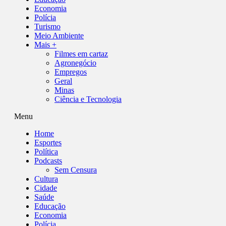
Economia
Polícia
Turismo
Meio Ambiente
Mais +
Filmes em cartaz
Agronegócio
Empregos
Geral
Minas
Ciência e Tecnologia
Menu
Home
Esportes
Política
Podcasts
Sem Censura
Cultura
Cidade
Saúde
Educação
Economia
Polícia