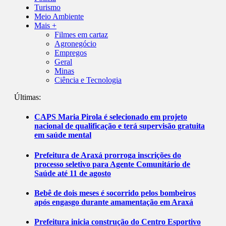
Turismo
Meio Ambiente
Mais +
Filmes em cartaz
Agronegócio
Empregos
Geral
Minas
Ciência e Tecnologia
Últimas:
CAPS Maria Pirola é selecionado em projeto
nacional de qualificação e terá supervisão gratuita
em saúde mental
Prefeitura de Araxá prorroga inscrições do
processo seletivo para Agente Comunitário de
Saúde até 11 de agosto
Bebê de dois meses é socorrido pelos bombeiros
após engasgo durante amamentação em Araxá
Prefeitura inicia construção do Centro Esportivo