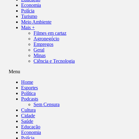
Economia
Polícia
Turismo
Meio Ambiente
Mais +
Filmes em cartaz
Agronegócio
Empregos
Geral
Minas
Ciência e Tecnologia
Menu
Home
Esportes
Política
Podcasts
Sem Censura
Cultura
Cidade
Saúde
Educação
Economia
Polícia