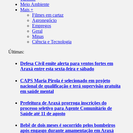
Meio Ambiente
Mais +
Filmes em cartaz
Agronegócio
Empregos
Geral
Minas
Ciência e Tecnologia
Últimas:
Defesa Civil emite alerta para ventos fortes em
Araxá entre esta sexta-feira e sábado
CAPS Maria Pirola é selecionado em projeto
nacional de qualificação e terá supervisão gratuita
em saúde mental
Prefeitura de Araxá prorroga inscrições do
processo seletivo para Agente Comunitário de
Saúde até 11 de agosto
Bebê de dois meses é socorrido pelos bombeiros
após engasgo durante amamentação em Araxá