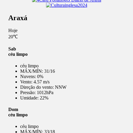
Araxá
Hoje
20℃
Sab
céu limpo
céu limpo
MÁX/MÍN:
31/16
Nuvens:
0%
Vento:
4.57 m/s
Direção do vento:
NNW
Pressão:
1012hPa
Umidade:
22%
Dom
céu limpo
céu limpo
MÁX/MÍN:
33/18