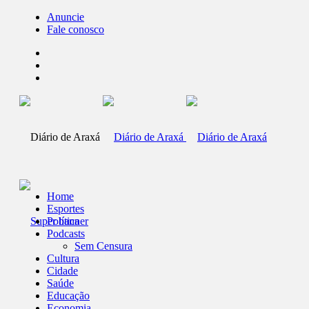
Anuncie
Fale conosco
Home
Esportes
Política
Podcasts
Sem Censura
Cultura
Cidade
Saúde
Educação
Economia