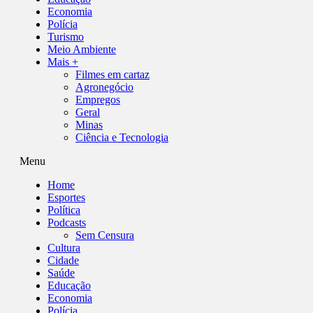
Economia
Polícia
Turismo
Meio Ambiente
Mais +
Filmes em cartaz
Agronegócio
Empregos
Geral
Minas
Ciência e Tecnologia
Menu
Home
Esportes
Política
Podcasts
Sem Censura
Cultura
Cidade
Saúde
Educação
Economia
Polícia