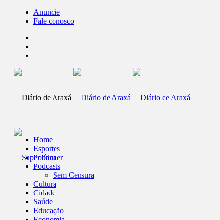
Anuncie
Fale conosco
Home
Esportes
Política
Podcasts
Sem Censura
Cultura
Cidade
Saúde
Educação
Economia