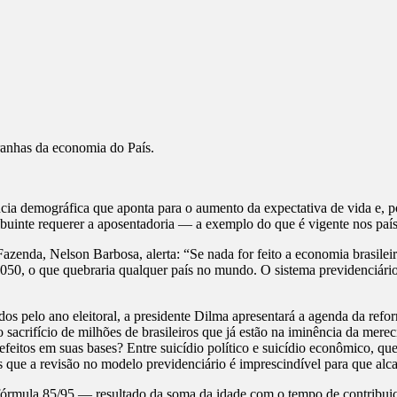
ranhas da economia do País.
cia demográfica que aponta para o aumento da expectativa de vida e, 
ibuinte requerer a aposentadoria — a exemplo do que é vigente nos pa
azenda, Nelson Barbosa, alerta: “Se nada for feito a economia brasileir
2050, o que quebraria qualquer país no mundo. O sistema previdenciári
iados pelo ano eleitoral, a presidente Dilma apresentará a agenda da ref
o sacrifício de milhões de brasileiros que já estão na iminência da mere
refeitos em suas bases? Entre suicídio político e suicídio econômico, 
s que a revisão no modelo previdenciário é imprescindível para que al
fórmula 85/95 — resultado da soma da idade com o tempo de contribuiç