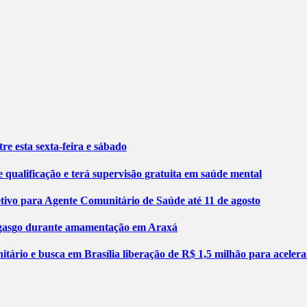
re esta sexta-feira e sábado
 qualificação e terá supervisão gratuita em saúde mental
etivo para Agente Comunitário de Saúde até 11 de agosto
engasgo durante amamentação em Araxá
tário e busca em Brasília liberação de R$ 1,5 milhão para aceler