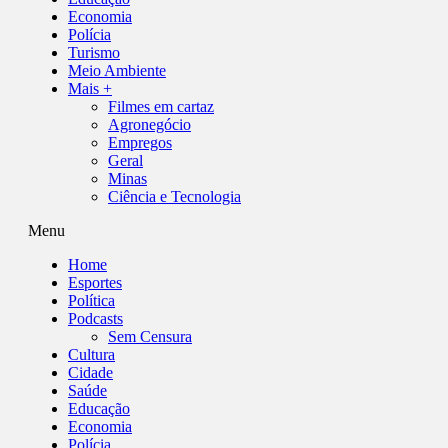
Economia
Polícia
Turismo
Meio Ambiente
Mais +
Filmes em cartaz
Agronegócio
Empregos
Geral
Minas
Ciência e Tecnologia
Menu
Home
Esportes
Política
Podcasts
Sem Censura
Cultura
Cidade
Saúde
Educação
Economia
Polícia