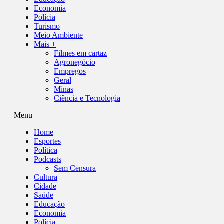
Economia
Polícia
Turismo
Meio Ambiente
Mais +
Filmes em cartaz
Agronegócio
Empregos
Geral
Minas
Ciência e Tecnologia
Menu
Home
Esportes
Política
Podcasts
Sem Censura
Cultura
Cidade
Saúde
Educação
Economia
Polícia