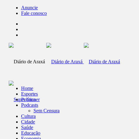
Anuncie
Fale conosco
Home
Esportes
Política
Podcasts
Sem Censura
Cultura
Cidade
Saúde
Educação
Economia