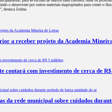
ncipalmente, para as escolas de bairros mais carentes, onde os profess
uindo o absorvente por outros materiais inapropriados para conter o fl
s”, destaca Zulma.
erior a receber projeto da Academia Mineir
e contará com investimento de cerca de R$
las da rede municipal sobre cuidados duran