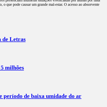
ores presenciam inúmeras situações vivenciadas por alunas por falta
uxo, o que pode causar um grande mal-estar. O acesso ao absorvente
a de Letras
 5 milhões
te período de baixa umidade do ar