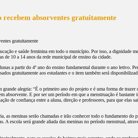
no recebem absorventes gratuitamente
ucação e saúde feminina em todo o município. Por isso, a dignidade men
nas de 10 a 14 anos da rede municipal de ensino da cidade.
lunas a partir do 4º ano do ensino fundamental durante o ano letivo. P
ssados gratuitamente aos estudantes e o item também será disponibilizado
grande alegria: “É o primeiro ano do projeto e é uma forma de trazer 
em absorvente. E por ser um período em que a menstruação é bastante ir
lação de confiança entre a aluna, direção e professores, para que elas
ia, as meninas serão chamadas e irão conhecer todo o fundamento do pr
s. A escola será grande aliada das meninas no período menstrual, atravé