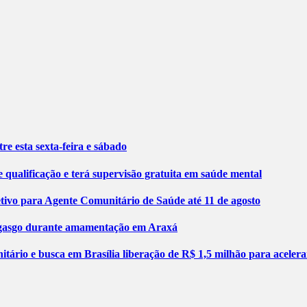
re esta sexta-feira e sábado
 qualificação e terá supervisão gratuita em saúde mental
etivo para Agente Comunitário de Saúde até 11 de agosto
engasgo durante amamentação em Araxá
tário e busca em Brasília liberação de R$ 1,5 milhão para aceler