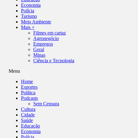
Economia
Polícia
Turismo
Meio Ambiente
Mais +
Filmes em cartaz
Agronegócio
Empregos
Geral
Minas
Ciência e Tecnologia
Menu
Home
Esportes
Política
Podcasts
Sem Censura
Cultura
Cidade
Saúde
Educação
Economia
Polícia