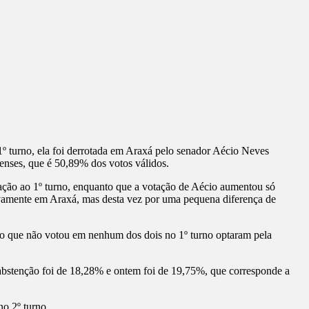
1º turno, ela foi derrotada em Araxá pelo senador Aécio Neves
enses, que é 50,89% dos votos válidos.
ção ao 1º turno, enquanto que a votação de Aécio aumentou só
novamente em Araxá, mas desta vez por uma pequena diferença de
rado que não votou em nenhum dos dois no 1º turno optaram pela
abstenção foi de 18,28% e ontem foi de 19,75%, que corresponde a
o 2º turno.