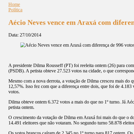
Home
Política
Aécio Neves vence em Araxá com diferen
Data:
27/10/2014
A presidente Dilma Rousseff (PT) foi reeleita ontem (26) para co
(PSDB). A petista obteve 27.523 votos na cidade, o que correspon
Mesmo com a nova derrota, a votação de Dilma cresceu mais do q
12,57%. Isso fez com que a diferença entre dois, que foi de 4.18
votos.
Dilma obteve ontem 6.372 votos a mais do que no 1º turno. Já Aéci
petista ontem.
O crescimento da votação de Dilma em Araxá foi mais do que o do
14.491 eleitores que não votaram. No segundo turno 58.878 eleitor
Os votos brancos caíram de 2.345 no 1º turno para 817 ontem. Os 