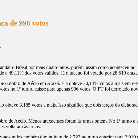
ça de 996 votos
mandar o Brasil por mais quatro anos, porém, assim como aconteceu no 
de a 49,11% dos votos válidos. Já o tucano foi votado por 28.519 araxa
ue o dobro de Aécio em Araxá. Ela obteve 30,13% votos a mais em rela
3 votos no 1º turno, caísse para apenas 996 votos. O PT foi derrotado 
o obteve 3.185 votos a mais. Isso significa que dois terços do eleito
bro de Aécio. Menos araxaenses foram às urnas ontem. No 1º turno a 
es voltaram às urnas.
votos nulos também diminuíram de 2.722 no turno anterior para 2.019 n