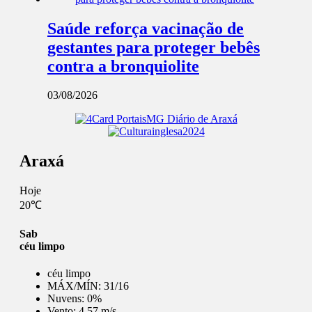
Saúde reforça vacinação de
gestantes para proteger bebês
contra a bronquiolite
03/08/2026
Araxá
Hoje
20℃
Sab
céu limpo
céu limpo
MÁX/MÍN:
31/16
Nuvens:
0%
Vento:
4.57 m/s