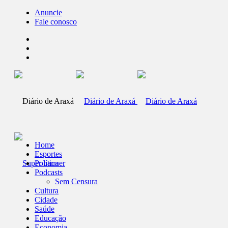
Anuncie
Fale conosco
Home
Esportes
Política
Podcasts
Sem Censura
Cultura
Cidade
Saúde
Educação
Economia