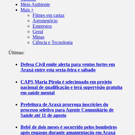
Meio Ambiente
Mais +
Filmes em cartaz
Agronegócio
Empregos
Geral
Minas
Ciência e Tecnologia
Últimas:
Defesa Civil emite alerta para ventos fortes em
Araxá entre esta sexta-feira e sábado
CAPS Maria Pirola é selecionado em projeto
nacional de qualificação e terá supervisão gratuita
em saúde mental
Prefeitura de Araxá prorroga inscrições do
processo seletivo para Agente Comunitário de
Saúde até 11 de agosto
Bebê de dois meses é socorrido pelos bombeiros
após engasgo durante amamentação em Araxá