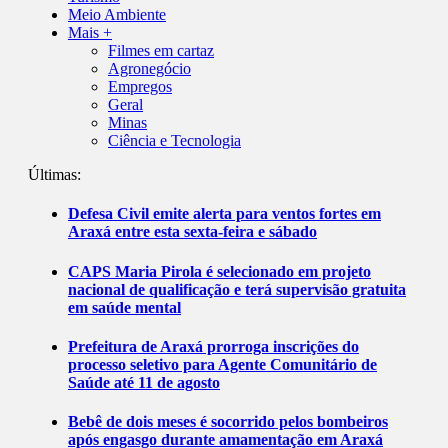
Meio Ambiente
Mais +
Filmes em cartaz
Agronegócio
Empregos
Geral
Minas
Ciência e Tecnologia
Últimas:
Defesa Civil emite alerta para ventos fortes em
Araxá entre esta sexta-feira e sábado
CAPS Maria Pirola é selecionado em projeto
nacional de qualificação e terá supervisão gratuita
em saúde mental
Prefeitura de Araxá prorroga inscrições do
processo seletivo para Agente Comunitário de
Saúde até 11 de agosto
Bebê de dois meses é socorrido pelos bombeiros
após engasgo durante amamentação em Araxá