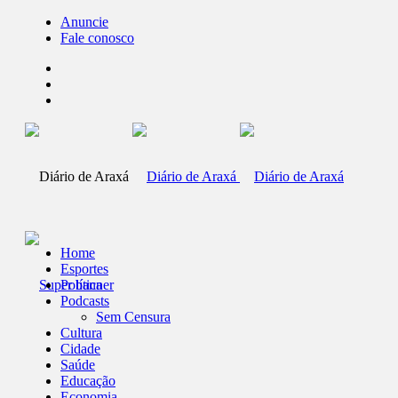
Anuncie
Fale conosco
Home
Esportes
Política
Podcasts
Sem Censura
Cultura
Cidade
Saúde
Educação
Economia