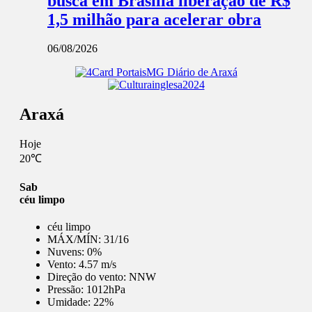
busca em Brasília liberação de R$
1,5 milhão para acelerar obra
06/08/2026
Araxá
Hoje
20℃
Sab
céu limpo
céu limpo
MÁX/MÍN:
31/16
Nuvens:
0%
Vento:
4.57 m/s
Direção do vento:
NNW
Pressão:
1012hPa
Umidade:
22%