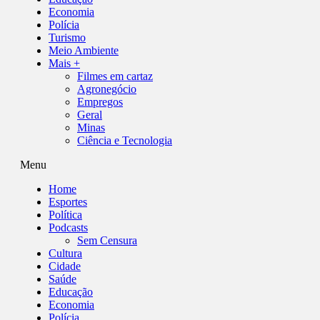
Economia
Polícia
Turismo
Meio Ambiente
Mais +
Filmes em cartaz
Agronegócio
Empregos
Geral
Minas
Ciência e Tecnologia
Menu
Home
Esportes
Política
Podcasts
Sem Censura
Cultura
Cidade
Saúde
Educação
Economia
Polícia