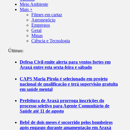
Meio Ambiente
Mais +
Filmes em cartaz
Agronegócio
Empregos
Geral
Minas
Ciência e Tecnologia
Últimas:
Defesa Civil emite alerta para ventos fortes em
Araxá entre esta sexta-feira e sábado
CAPS Maria Pirola é selecionado em projeto
nacional de qualificação e terá supervisão gratuita
em saúde mental
Prefeitura de Araxá prorroga inscrições do
processo seletivo para Agente Comunitário de
Saúde até 11 de agosto
Bebê de dois meses é socorrido pelos bombeiros
após engasgo durante amamentação em Araxá