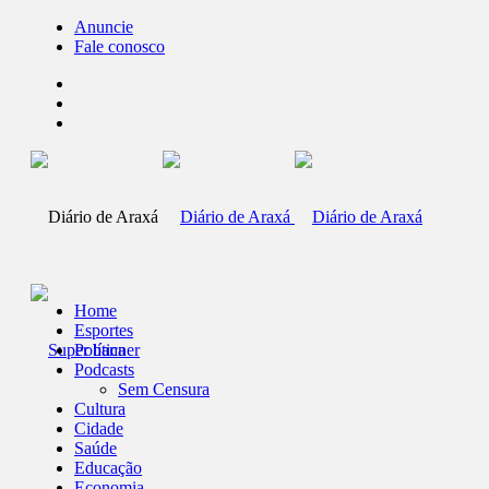
Anuncie
Fale conosco
Home
Esportes
Política
Podcasts
Sem Censura
Cultura
Cidade
Saúde
Educação
Economia