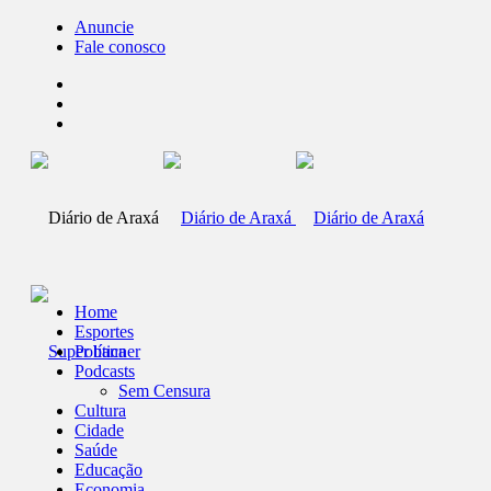
Anuncie
Fale conosco
Home
Esportes
Política
Podcasts
Sem Censura
Cultura
Cidade
Saúde
Educação
Economia