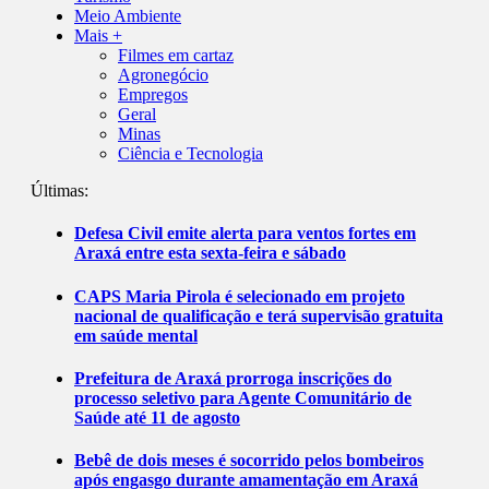
Meio Ambiente
Mais +
Filmes em cartaz
Agronegócio
Empregos
Geral
Minas
Ciência e Tecnologia
Últimas:
Defesa Civil emite alerta para ventos fortes em
Araxá entre esta sexta-feira e sábado
CAPS Maria Pirola é selecionado em projeto
nacional de qualificação e terá supervisão gratuita
em saúde mental
Prefeitura de Araxá prorroga inscrições do
processo seletivo para Agente Comunitário de
Saúde até 11 de agosto
Bebê de dois meses é socorrido pelos bombeiros
após engasgo durante amamentação em Araxá