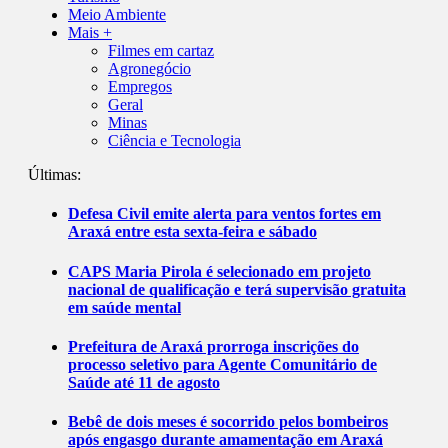
Meio Ambiente
Mais +
Filmes em cartaz
Agronegócio
Empregos
Geral
Minas
Ciência e Tecnologia
Últimas:
Defesa Civil emite alerta para ventos fortes em
Araxá entre esta sexta-feira e sábado
CAPS Maria Pirola é selecionado em projeto
nacional de qualificação e terá supervisão gratuita
em saúde mental
Prefeitura de Araxá prorroga inscrições do
processo seletivo para Agente Comunitário de
Saúde até 11 de agosto
Bebê de dois meses é socorrido pelos bombeiros
após engasgo durante amamentação em Araxá