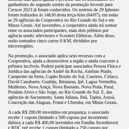
ganhadores do segundo sorteio da promoção Investir para
Crescer 2023 já foram conhecidos. Os sorteios de 29 Iphones
foram realizados às 14h30 desta terça-feira (04/07), em todas
as 29 agências da Cooperativa no Rio Grande do Sul e em
Minas Gerais. Até novembro, a cooperativa ainda irá sortear
entre os associados participantes, mais dois prêmios por
agência sendo: televisores e Scooters Elétricas. Além disso,
serão sorteados cinco carros 0 KM, divididos por
microrregiões.
Na promoção, o associado aplica seus recursos com a
Cooperativa, ajuda a desenvolver a região e ainda concorre a
prêmios incríveis. Podem participar associados Pessoa Física e
Jurídica das agências de André da Rocha, Antônio Prado,
Campestre da Serra, Capão Bonito do Sul, Caseiros, Ciríaco,
David Canabarro, Guabiju, Ibiraiaras, Ipê, Lagoa Vermelha,
Muliterno, Nova Araçá, Nova Bassano, Nova Prata, Paraí,
Protásio Alves e São Jorge, no Rio Grande do Sul. E, das
agências de Sacramento, Santa Juliana, Ibiá, Tapira, Araxá,
Conceição das Alagoas, Frutal e Uberaba, em Minas Gerais.
A cada R$ 200,00 investidos em poupança, o associado
recebe 1 cupom (limitado a 500 cupons por incremento
diário); a cada R$ 400,00 investidos em Família Sicredinvest
e RDC pré recebe 1 cupom (limitado a 250 cupons por