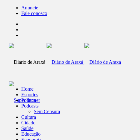
Anuncie
Fale conosco
Home
Esportes
Política
Podcasts
Sem Censura
Cultura
Cidade
Saúde
Educação
Economia