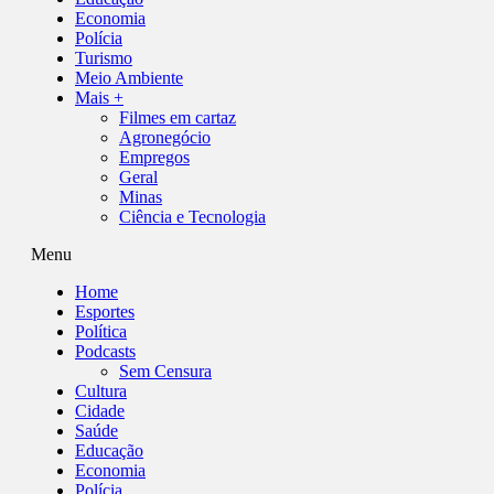
Economia
Polícia
Turismo
Meio Ambiente
Mais +
Filmes em cartaz
Agronegócio
Empregos
Geral
Minas
Ciência e Tecnologia
Menu
Home
Esportes
Política
Podcasts
Sem Censura
Cultura
Cidade
Saúde
Educação
Economia
Polícia