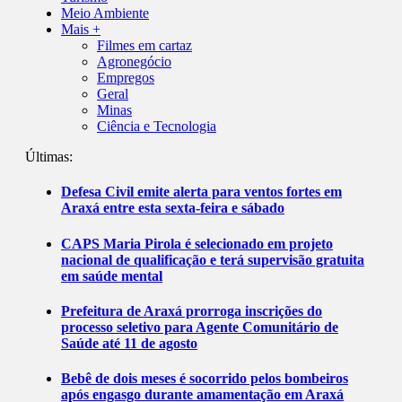
Meio Ambiente
Mais +
Filmes em cartaz
Agronegócio
Empregos
Geral
Minas
Ciência e Tecnologia
Últimas:
Defesa Civil emite alerta para ventos fortes em
Araxá entre esta sexta-feira e sábado
CAPS Maria Pirola é selecionado em projeto
nacional de qualificação e terá supervisão gratuita
em saúde mental
Prefeitura de Araxá prorroga inscrições do
processo seletivo para Agente Comunitário de
Saúde até 11 de agosto
Bebê de dois meses é socorrido pelos bombeiros
após engasgo durante amamentação em Araxá