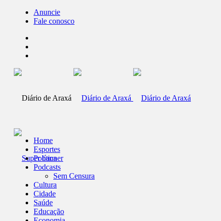
Anuncie
Fale conosco
Home
Esportes
Política
Podcasts
Sem Censura
Cultura
Cidade
Saúde
Educação
Economia