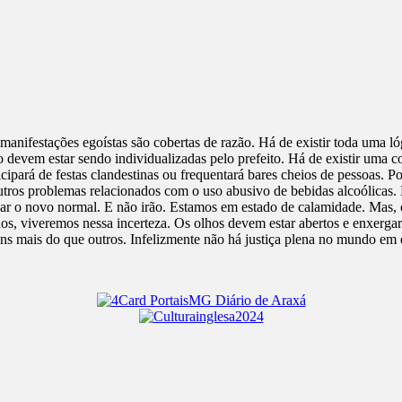
ifestações egoístas são cobertas de razão. Há de existir toda uma l
vem estar sendo individualizadas pelo prefeito. Há de existir uma c
cipará de festas clandestinas ou frequentará bares cheios de pessoas. P
outros problemas relacionados com o uso abusivo de bebidas alcoóli
rnar o novo normal. E não irão. Estamos em estado de calamidade. Mas,
s, viveremos nessa incerteza. Os olhos devem estar abertos e enxergar 
ns mais do que outros. Infelizmente não há justiça plena no mundo em