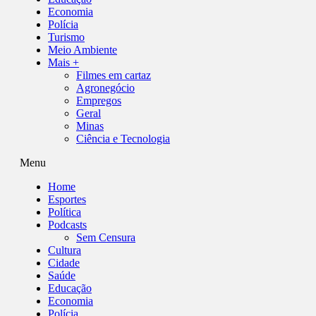
Economia
Polícia
Turismo
Meio Ambiente
Mais +
Filmes em cartaz
Agronegócio
Empregos
Geral
Minas
Ciência e Tecnologia
Menu
Home
Esportes
Política
Podcasts
Sem Censura
Cultura
Cidade
Saúde
Educação
Economia
Polícia