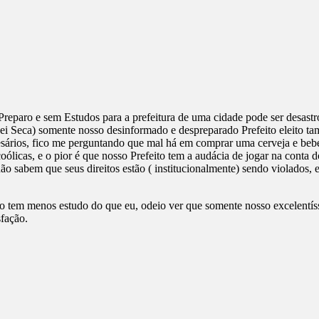
eparo e sem Estudos para a prefeitura de uma cidade pode ser desast
i Seca) somente nosso desinformado e despreparado Prefeito eleito ta
resários, fico me perguntando que mal há em comprar uma cerveja e be
licas, e o pior é que nosso Prefeito tem a audácia de jogar na conta 
sabem que seus direitos estão ( institucionalmente) sendo violados, 
to tem menos estudo do que eu, odeio ver que somente nosso excelentís
sfação.