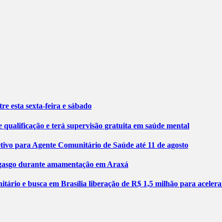
re esta sexta-feira e sábado
 qualificação e terá supervisão gratuita em saúde mental
etivo para Agente Comunitário de Saúde até 11 de agosto
engasgo durante amamentação em Araxá
tário e busca em Brasília liberação de R$ 1,5 milhão para aceler