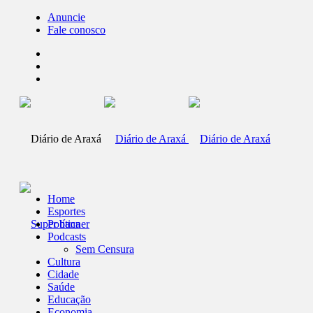
Anuncie
Fale conosco
Home
Esportes
Política
Podcasts
Sem Censura
Cultura
Cidade
Saúde
Educação
Economia